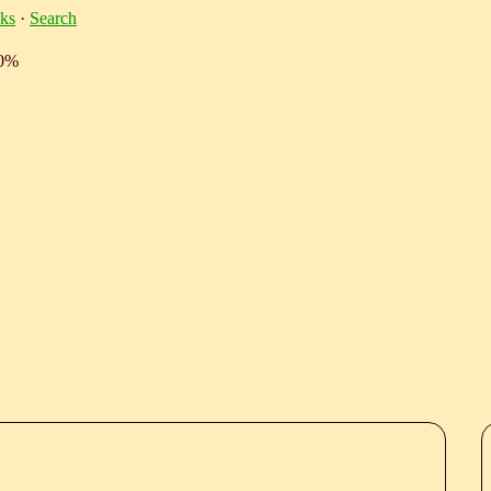
ks
·
Search
10%